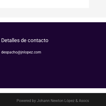
Detalles de contacto
despacho@jnlopez.com
Powered by Johann Newton López & Asocs