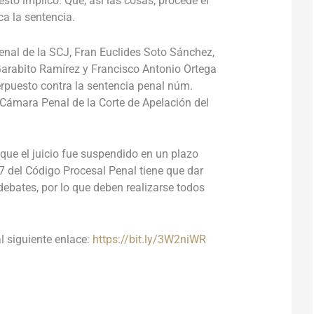
 esto implicó. Que, así las cosas, procede el
ca la sentencia.
Penal de la SCJ, Fran Euclides Soto Sánchez,
Garabito Ramírez y Francisco Antonio Ortega
erpuesto contra la sentencia penal núm.
Cámara Penal de la Corte de Apelación del
 que el juicio fue suspendido en un plazo
7 del Código Procesal Penal tiene que dar
debates, por lo que deben realizarse todos
al siguiente enlace:
https://bit.ly/3W2niWR