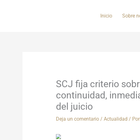
Ir
al
Inicio
Sobre n
contenido
SCJ fija criterio sob
continuidad, inmedi
del juicio
Deja un comentario
/
Actualidad
/ Po