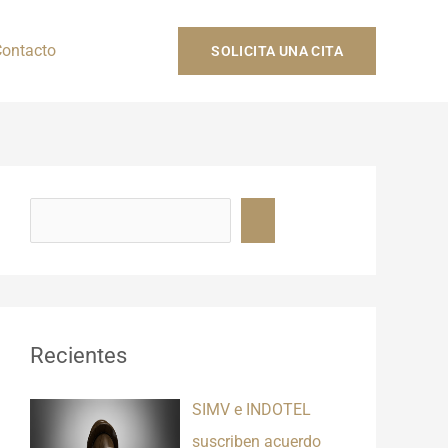
ontacto
SOLICITA UNA CITA
B
u
s
c
a
r
Recientes
SIMV e INDOTEL
suscriben acuerdo