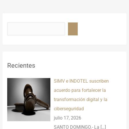
B
u
s
c
a
r
Recientes
SIMV e INDOTEL suscriben
acuerdo para fortalecer la
transformación digital y la
ciberseguridad
julio 17, 2026
SANTO DOMINGO.- La
[…]