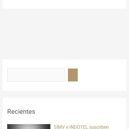
B
u
s
c
a
r
Recientes
SIMV e INDOTEL suscriben