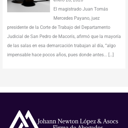
El magistrado Juan Tomás
Mercedes Payano, juez
presidente de la Corte de Trabajo del Departamento
Judicial de San Pedro de Macorís, afirmó que la mayoría
de las salas en esa demarcación trabajan al día, “algo
impensable hace pocos años, pues donde antes...
[…]