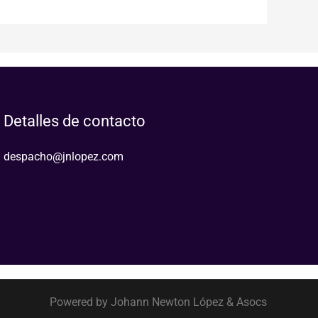
Detalles de contacto
despacho@jnlopez.com
Powered by Johann Newton López & Asocs