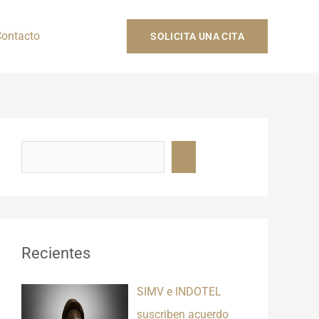
ontacto
SOLICITA UNA CITA
B
u
s
c
a
r
Recientes
SIMV e INDOTEL
suscriben acuerdo