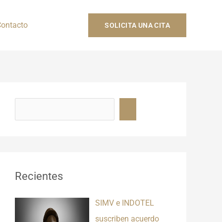
ontacto
SOLICITA UNA CITA
B
u
s
c
a
r
Recientes
SIMV e INDOTEL
suscriben acuerdo