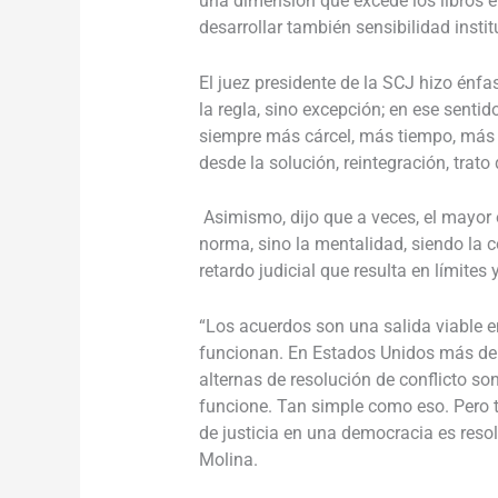
una dimensión que excede los libros e i
desarrollar también sensibilidad instit
El juez presidente de la SCJ hizo énfa
la regla, sino excepción; en ese sentid
siempre más cárcel, más tiempo, más c
desde la solución, reintegración, trat
Asimismo, dijo que a veces, el mayor o
norma, sino la mentalidad, siendo la 
retardo judicial que resulta en límite
“Los acuerdos son una salida viable e
funcionan. En Estados Unidos más del 
alternas de resolución de conflicto so
funcione. Tan simple como eso. Pero
de justicia en una democracia es resolv
Molina.