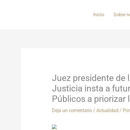
Ir
al
Inicio
Sobre n
contenido
Juez presidente de 
Justicia insta a fut
Públicos a prioriza
Deja un comentario
/
Actualidad
/ Po