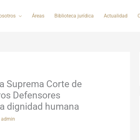
osotros
Áreas
Biblioteca jurídica
Actualidad
C
la Suprema Corte de
uros Defensores
r la dignidad humana
r
admin