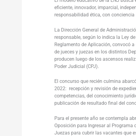
El modelo educativo de la ENJ busca en
eficiente, innovador, imparcial, indep
responsabilidad ética, con conciencia 
La Dirección General de Administració
responsable, según lo indica la Ley de
Reglamento de Aplicación, convocó a 
de jueces y juezas en los distintos D
producen luego de los ascensos realiz
Poder Judicial (CPJ).
El concurso que recién culmina abarcó
2022: recepción y revisión de expedie
competencias,
del conocimiento jurídic
publicación de resultado final del co
Para el presente año se contempla abr
Oposición para Ingresar al Programa 
Juezas para cubrir las vacantes que es