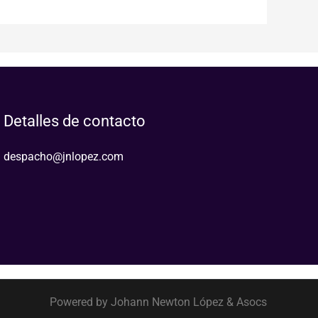
Detalles de contacto
despacho@jnlopez.com
Powered by Johann Newton López & Asocs