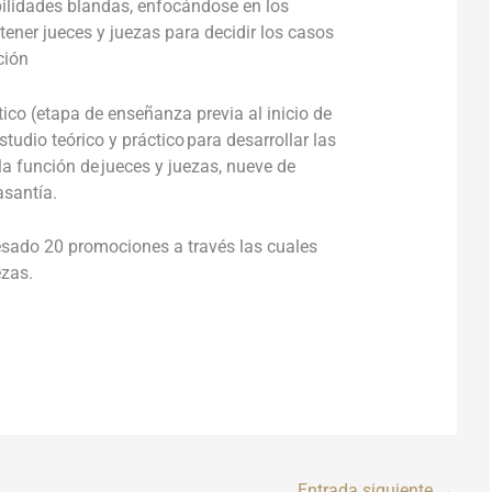
habilidades blandas, enfocándose en los
ener jueces y juezas para decidir los casos
ción
o (etapa de enseñanza previa al inicio de
tudio teórico y práctico para desarrollar las
a función de jueces y juezas, nueve de
 pasantía.
esado 20 promociones a través las cuales
ezas.
Entrada siguiente
→