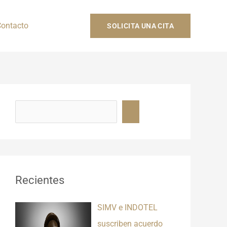
ontacto
SOLICITA UNA CITA
B
u
s
c
a
r
Recientes
SIMV e INDOTEL
suscriben acuerdo