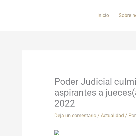
Ir
al
Inicio
Sobre n
contenido
Poder Judicial culm
aspirantes a jueces(
2022
Deja un comentario
/
Actualidad
/ Po