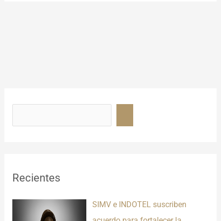
B
u
s
c
a
r
Recientes
SIMV e INDOTEL suscriben
acuerdo para fortalecer la