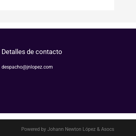
Detalles de contacto
despacho@jnlopez.com
Powered by Johann Newton López & Asocs