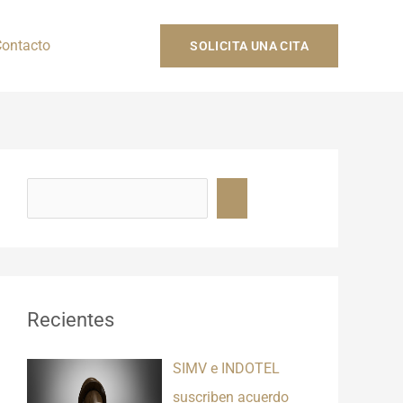
ontacto
SOLICITA UNA CITA
B
u
s
c
a
r
Recientes
SIMV e INDOTEL
suscriben acuerdo