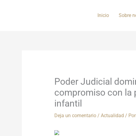
Ir
al
Inicio
Sobre n
contenido
Poder Judicial domi
compromiso con la 
infantil
Deja un comentario
/
Actualidad
/ Po