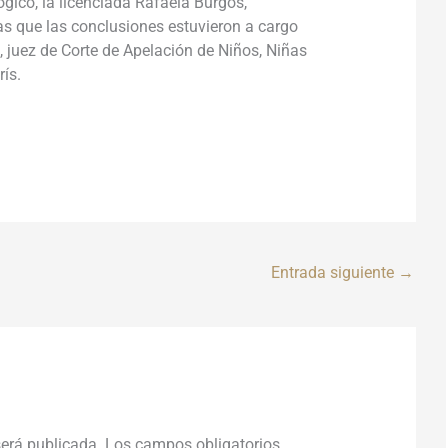
ógico, la licenciada Rafaela Burgos,
ras que las conclusiones estuvieron a cargo
, juez de Corte de Apelación de Niños, Niñas
rís.
Entrada siguiente
→
será publicada.
Los campos obligatorios