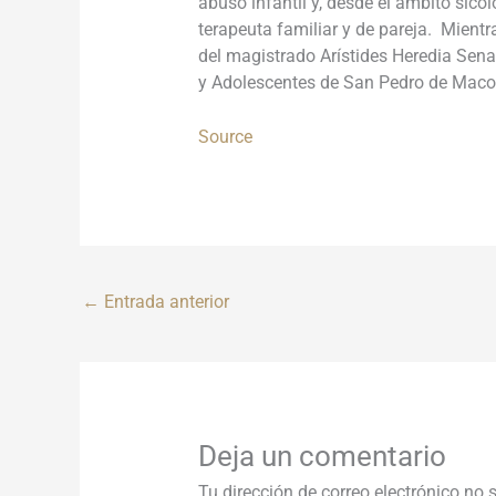
abuso infantil y, desde el ámbito sicol
terapeuta familiar y de pareja. Mient
del magistrado Arístides Heredia Sena
y Adolescentes de San Pedro de Maco
Source
←
Entrada anterior
Deja un comentario
Tu dirección de correo electrónico no 