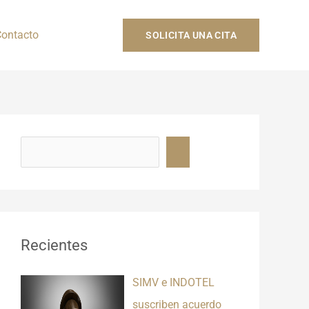
ontacto
SOLICITA UNA CITA
B
u
s
c
a
r
Recientes
SIMV e INDOTEL
suscriben acuerdo