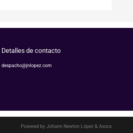
Detalles de contacto
despacho@jnlopez.com
Powered by Johann Newton López & Asocs