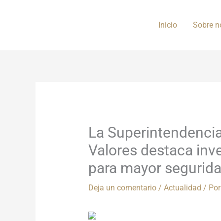
Ir
al
Inicio
Sobre n
contenido
La Superintendenci
Valores destaca inv
para mayor segurid
Deja un comentario
/
Actualidad
/ Po