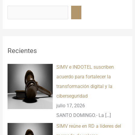
B
u
s
c
a
r
Recientes
SIMV e INDOTEL suscriben
acuerdo para fortalecer la
transformación digital y la
ciberseguridad
julio 17, 2026
SANTO DOMINGO.- La
[…]
SIMV reúne en RD a líderes del