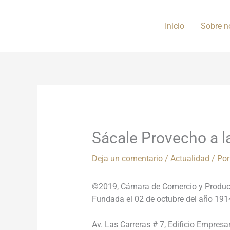
Ir
al
Inicio
Sobre n
contenido
Sácale Provecho a l
Deja un comentario
/
Actualidad
/ Po
©2019, Cámara de Comercio y Producci
Fundada el 02 de octubre del año 191
Av. Las Carreras # 7, Edificio Empresar