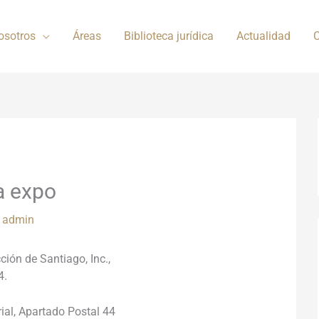
osotros
Áreas
Biblioteca jurídica
Actualidad
C
a expo
r
admin
ón de Santiago, Inc.,
4.
ial,
Apartado Postal 44