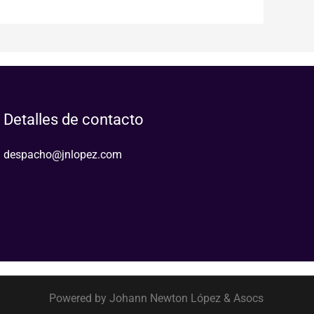
Detalles de contacto
despacho@jnlopez.com
Powered by Johann Newton López & Asocs