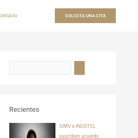
ontacto
SOLICITA UNA CITA
B
u
s
c
a
r
Recientes
SIMV e INDOTEL
suscriben acuerdo