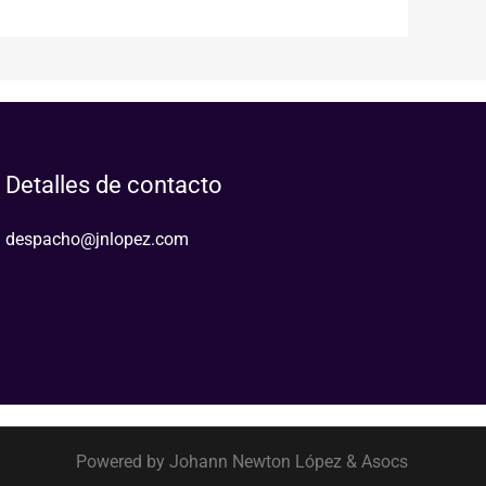
Detalles de contacto
despacho@jnlopez.com
Powered by Johann Newton López & Asocs