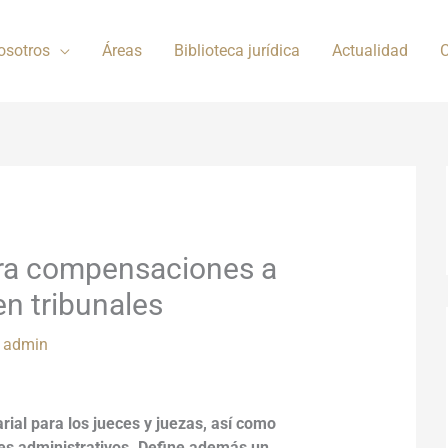
osotros
Áreas
Biblioteca jurídica
Actualidad
C
ora compensaciones a
en tribunales
r
admin
ial para los jueces y juezas, así como
les administrativos. Define adem
ás
un