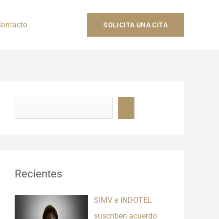
ontacto
SOLICITA UNA CITA
B
u
s
c
a
r
Recientes
SIMV e INDOTEL
suscriben acuerdo