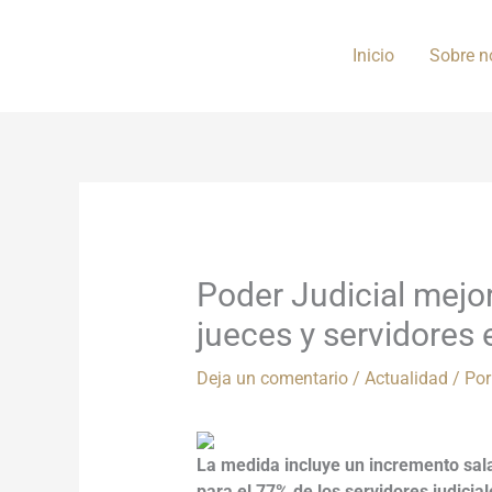
Ir
al
Inicio
Sobre n
contenido
Poder Judicial mej
jueces y servidores 
Deja un comentario
/
Actualidad
/ Po
La medida incluye un incremento salar
para el 77% de los servidores judicia