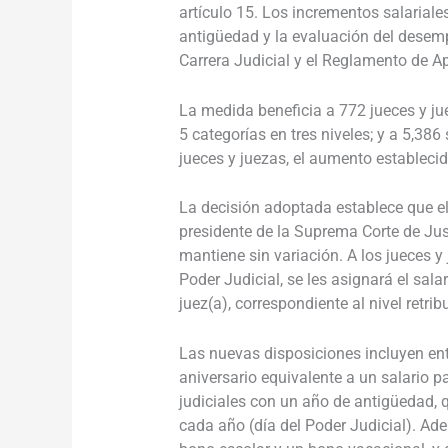
artículo 15. Los incrementos salarial
antigüedad y la evaluación del desem
Carrera Judicial y el Reglamento de A
La medida
beneficia a
772 jueces y j
5 categorías en tres niveles; y a 5,386 
jueces y juezas, el aumento establec
La decisión adoptada establece que el
presidente de la Suprema Corte de Just
mantiene sin variación. A
los jueces y 
Poder Judicial, se les asignará el sal
juez(a), correspondiente al nivel retrib
Las nuevas disposiciones incluyen ent
aniversario equivalente a un salario pa
judiciales con un año de antigüedad, q
cada año (día del Poder Judicial). Ad