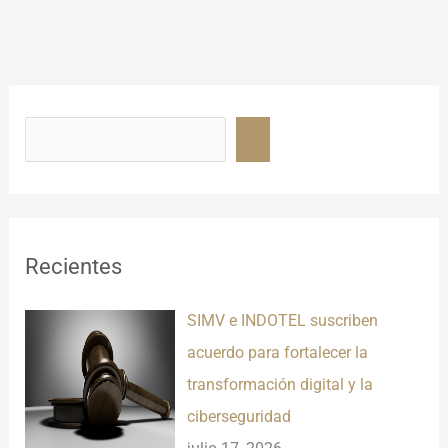
B
u
s
c
a
r
Recientes
SIMV e INDOTEL suscriben
acuerdo para fortalecer la
transformación digital y la
ciberseguridad